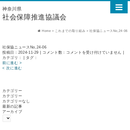
神奈川県
社会保障推進協議会
Home
>
これまでの取り組み
>
社保協ニュースNo,24-06
社保協ニュースNo,24-06
社
投稿日：2024-11-29 | コメント数：
コメントを受け付けていません
|
保
カテゴリ： | タグ：
協
前に進む >
ニ
< 次に進む
ュ
ー
ス
No,24-
カテゴリー
06
カテゴリー
は
カテゴリーなし
最新の記事
アーカイブ