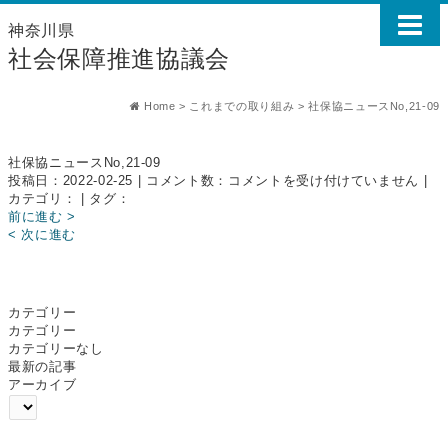
神奈川県
社会保障推進協議会
Home
>
これまでの取り組み
>
社保協ニュースNo,21-09
社保協ニュースNo,21-09
社
投稿日：2022-02-25 | コメント数：
コメントを受け付けていません
|
保
カテゴリ： | タグ：
協
前に進む >
ニ
< 次に進む
ュ
ー
ス
No,21-
カテゴリー
09
カテゴリー
は
カテゴリーなし
最新の記事
アーカイブ