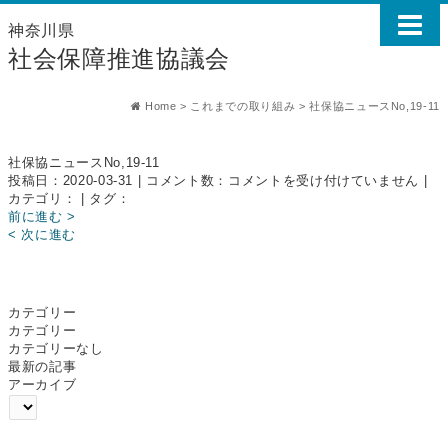
神奈川県
社会保障推進協議会
Home
>
これまでの取り組み
>
社保協ニュースNo,19-11
社保協ニュースNo,19-11
社
投稿日：2020-03-31 | コメント数：
コメントを受け付けていません
|
保
カテゴリ： | タグ：
協
前に進む >
ニ
< 次に進む
ュ
ー
ス
No,19-
カテゴリー
11
カテゴリー
は
カテゴリーなし
最新の記事
アーカイブ