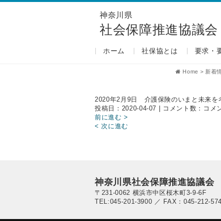
神奈川県
社会保障推進協議会
ホーム
社保協とは
要求・
Home
>
新着
2020年2月9日 介護保険のいまと未来
2020
投稿日：2020-04-07 | コメント数：
コメ
年
前に進む >
2
< 次に進む
月
9
日
介
護
保
神奈川県社会保障推進協議会
険
〒231-0062 横浜市中区桜木町3-9-6F
の
TEL:045-201-3900 ／ FAX：045-212-57
い
ま