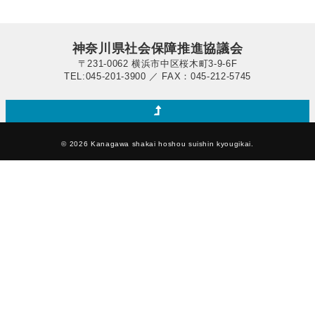
の
概
要
等
神奈川県社会保障推進協議会
は
〒231-0062 横浜市中区桜木町3-9-6F
TEL:045-201-3900 ／ FAX：045-212-5745
© 2026 Kanagawa shakai hoshou suishin kyougikai.