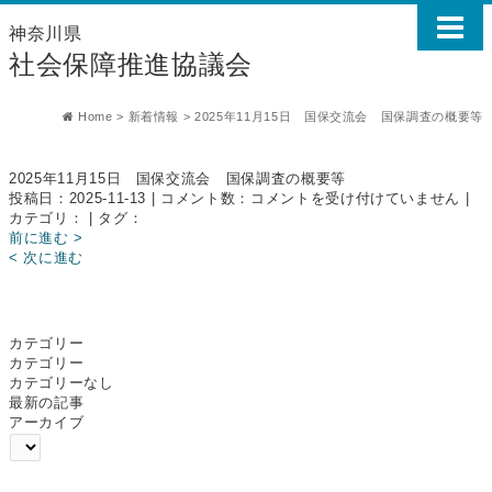
神奈川県
社会保障推進協議会
Home
>
新着情報
>
2025年11月15日 国保交流会 国保調査の概要等
2025年11月15日 国保交流会 国保調査の概要等
2025
投稿日：2025-11-13 | コメント数：
コメントを受け付けていません
|
年
カテゴリ： | タグ：
11
前に進む >
月
< 次に進む
15
日
国
保
カテゴリー
交
カテゴリー
流
カテゴリーなし
会
最新の記事
国
アーカイブ
保
調
査