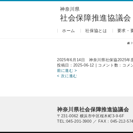
神奈川県
社会保障推進協議会
ホーム
社保協とは
要求・
2025年6月14日 神奈川県社保協2025
2025
投稿日：2025-06-12 | コメント数：
コメ
年
前に進む >
6
< 次に進む
月
14
日
神
奈
川
神奈川県社会保障推進協議会
県
〒231-0062 横浜市中区桜木町3-9-6F
社
TEL:045-201-3900 ／ FAX：045-212-57
保
協