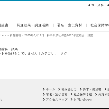
宣伝資料
要望書
調査結果・調査活動
署名・宣伝資材
社会保障学
Home
>
新着情報
>
2025年6月14日 神奈川県社保協2025年度総会・議案
年度総会・議案
ントを受け付けていません
| カテゴリ： | タグ：
ホーム
社保協とは
要求・要望書
署名・宣伝資材
社会保障学校
分野別
45
アクセスマップ
お問い合わせ