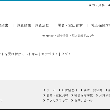
宣伝資料
要望書
調査結果・調査活動
署名・宣伝資材
社会保障学
Home
>
新着情報
>
輝け高齢期279号
ントを受け付けていません
| カテゴリ： | タグ：
ホーム
社保協とは
要求・要望書
署名・宣伝資材
社会保障学校
分野別
45
アクセスマップ
お問い合わせ