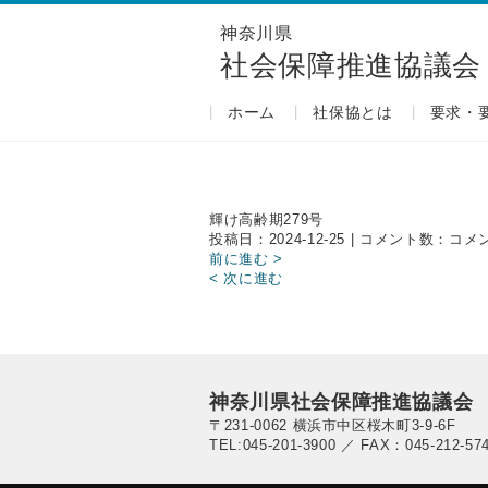
神奈川県
社会保障推進協議会
ホーム
社保協とは
要求・
輝け高齢期279号
輝
投稿日：2024-12-25 | コメント数：
コメ
け
前に進む >
高
< 次に進む
齢
期
279
号
は
神奈川県社会保障推進協議会
〒231-0062 横浜市中区桜木町3-9-6F
TEL:045-201-3900 ／ FAX：045-212-57