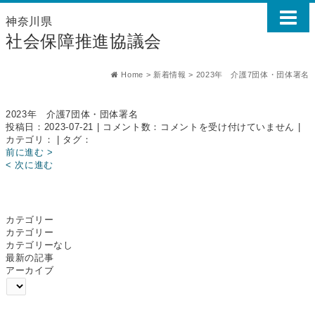
神奈川県
社会保障推進協議会
Home
>
新着情報
>
2023年 介護7団体・団体署名
2023年 介護7団体・団体署名
2023
投稿日：2023-07-21 | コメント数：
コメントを受け付けていません
|
年
カテゴリ： | タグ：
介
前に進む >
護
< 次に進む
7
団
体・
団
カテゴリー
体
カテゴリー
署
カテゴリーなし
名
最新の記事
は
アーカイブ