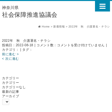
神奈川県
社会保障推進協議会
Home
>
新着情報
>
2022年 秋 介護署名・チラシ
2022年 秋 介護署名・チラシ
2022
投稿日：2022-08-18 | コメント数：
コメントを受け付けていません
|
年
カテゴリ： | タグ：
秋
前に進む >
介
< 次に進む
護
署
名・
チ
カテゴリー
ラ
カテゴリー
シ
カテゴリーなし
は
最新の記事
アーカイブ