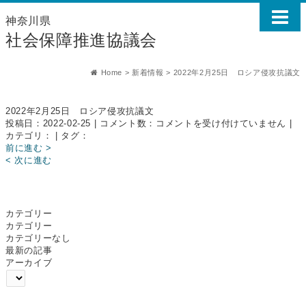
神奈川県
社会保障推進協議会
Home
>
新着情報
>
2022年2月25日 ロシア侵攻抗議文
2022年2月25日 ロシア侵攻抗議文
2022
投稿日：2022-02-25 | コメント数：
コメントを受け付けていません
|
年
カテゴリ： | タグ：
2
前に進む >
月
< 次に進む
25
日
ロ
シ
カテゴリー
ア
カテゴリー
侵
カテゴリーなし
攻
最新の記事
抗
アーカイブ
議
文
は