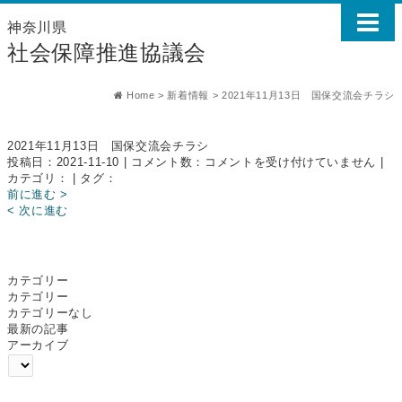
神奈川県
社会保障推進協議会
Home
>
新着情報
>
2021年11月13日 国保交流会チラシ
2021年11月13日 国保交流会チラシ
2021
投稿日：2021-11-10 | コメント数：
コメントを受け付けていません
|
年
カテゴリ： | タグ：
11
前に進む >
月
< 次に進む
13
日
国
保
カテゴリー
交
カテゴリー
流
カテゴリーなし
会
最新の記事
チ
アーカイブ
ラ
シ
は