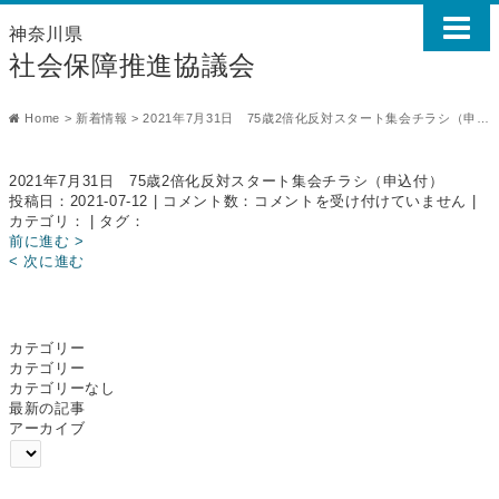
神奈川県
社会保障推進協議会
Home
>
新着情報
>
2021年7月31日 75歳2倍化反対スタート集会チラシ（申込付）
2021年7月31日 75歳2倍化反対スタート集会チラシ（申込付）
2021
投稿日：2021-07-12 | コメント数：
コメントを受け付けていません
|
年
カテゴリ： | タグ：
7
前に進む >
月
< 次に進む
31
日
75
歳
カテゴリー
2
カテゴリー
倍
カテゴリーなし
化
最新の記事
反
アーカイブ
対
ス
タ