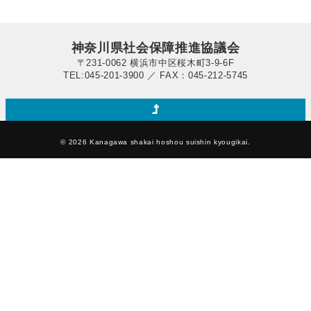
ー
ト
集
会
神奈川県社会保障推進協議会
チ
〒231-0062 横浜市中区桜木町3-9-6F
ラ
TEL:045-201-3900 ／ FAX：045-212-5745
シ
（申
込
付）
は
© 2026 Kanagawa shakai hoshou suishin kyougikai.