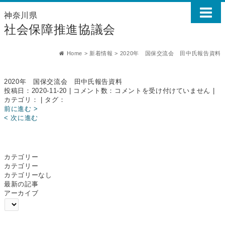
神奈川県
社会保障推進協議会
Home
>
新着情報
>
2020年 国保交流会 田中氏報告資料
2020年 国保交流会 田中氏報告資料
2020
投稿日：2020-11-20 | コメント数：
コメントを受け付けていません
|
年
カテゴリ： | タグ：
国
前に進む >
保
< 次に進む
交
流
会
田
カテゴリー
中
カテゴリー
氏
カテゴリーなし
報
最新の記事
告
アーカイブ
資
料
は